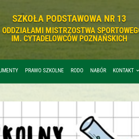
SZKOŁA PODSTAWOWA NR 13
Z ODDZIAŁAMI MISTRZOSTWA SPORTOWEG
IM. CYTADELOWCÓW POZNAŃSKICH
UMENTY
PRAWO SZKOLNE
RODO
NABÓR
KONTAKT