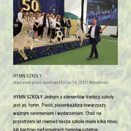
HYMN SZKOŁY
utworzone przez
sportowa13
|
cze 14, 2023
|
Aktualności
HYMN SZKOŁY Jednym z elementów tradycji szkoły
jest jej hymn. Pieśń, piosenka,która towarzyszy
ważnym ceremoniom i wydarzeniom. Choć na
przestrzeni lat również nasza szkoła miała kilka mniej
lub bardziej nieformalnych hymnów,ostatnie